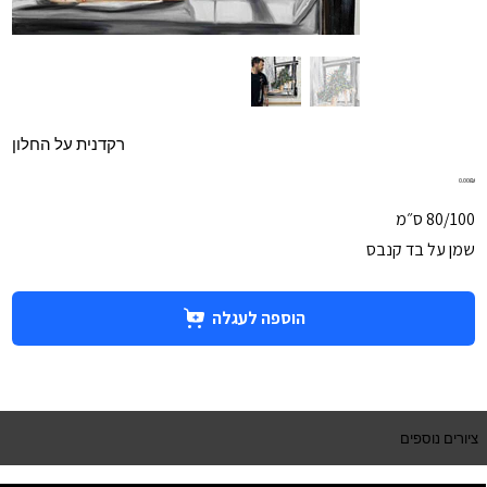
רקדנית על החלון
מחיר
‏0.00 ‏₪
80/100 ס״מ
שמן על בד קנבס
הוספה לעגלה
ציורים נוספים