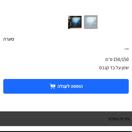
סערה
מחיר
‏0.00 ‏₪
150/150 ס״מ
שמן על בד קנבס
הוספה לעגלה
ציורים נוספים