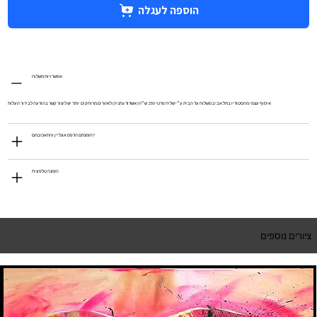
הוספה לעגלה
אפשרויות משלוח
איסוף עצמי מהסטודיו בתל אביב משלוח עד הבית ע״י שליח פרטי 250 ש״ח (אשדוד-נתניה) לאזורים מרוחקים יותר יש ליצור קשר בהודעה לבירור העלות
הזמנתם הדפס אונליין והתאכזבתם?
הזמנה טלפונית
ציורים נוספים