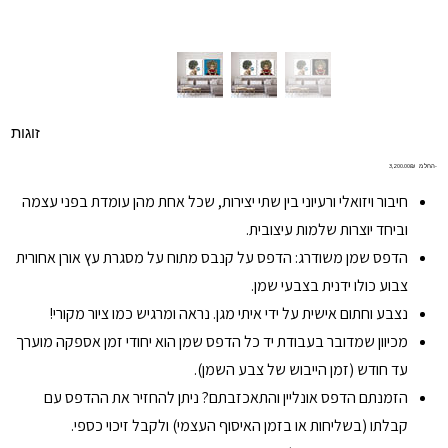
זוגות
מחיר
החל מ-
‏3,200.00 ‏₪
חיבור ויזואלי ורעיוני בין שתי יצירות, שכל אחת מהן עומדת בפני עצמה
וביחד יוצרות שלמות עיצובית.
הדפס שמן משודרג: הדפס על קנבס מתוח על מסגרת עץ אורן אחורית
צבוע כולו ידנית בצבעי שמן.
נצבע וחתום אישית על ידי איתי מגן. נראה ומרגיש כמו ציור מקורי!
מכיוון שמדובר בעבודת יד כל הדפס שמן הוא יחודי זמן אספקה מוערך
עד חודש (זמן הייבוש של צבע השמן).
הזמנתם הדפס אונליין והתאכזבתם? ניתן להחזיר את ההדפס עם
קבלתו (בשליחות או בזמן האיסוף העצמי) ולקבל זיכוי כספי.