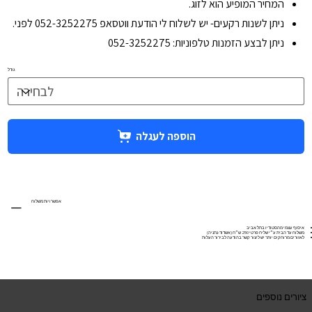
המחיר המופיע הוא לזוג.
ניתן לשנות רקעים- יש לשלוח לי הודעת ווטסאפ 052-3252275 לפני.
ניתן לבצע הזמנות טלפוניות: 052-3252275
גודל
הוספה לעגלה
אפשרויות משלוח
איסוף עצמי מהסטודיו בתל אביב
משלוח עד הבית ע״י שליח פרטי 250 ש״ח (אשדוד-נתניה)
לאזורים מרוחקים יותר יש ליצור קשר בהודעה לבירור העלות
ציורים נוספים