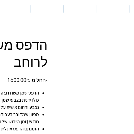
ת
ציורים מקוריים
חנות ההדפסים
חוגים וסדנאות
המלצות
אודו
הדפס משו
לרוחב
מחיר
החל מ-
‏1,600.00 ‏₪
הדפס שמן משודרג: הד
כולו ידנית בצבעי שמן.
נצבע וחתום אישית על יד
מכיוון שמדובר בעבודת
חודש (זמן הייבוש של 
הזמנתם הדפס אונליין 