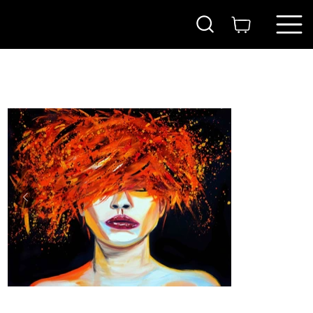
בית
>
הדפס משודרג- ג׳ינג׳ית
ITAY
MAGEN