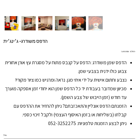
הדפס משודרג- ג׳ינג׳ית
מחיר
החל מ-
‏1,600.00 ‏₪
הדפס שמן משודרג: הדפס על קנבס מתוח על מסגרת עץ אורן אחורית
צבוע כולו ידנית בצבעי שמן.
נצבע וחתום אישית על ידי איתי מגן. נראה ומרגיש כמו ציור מקורי!
מכיוון שמדובר בעבודת יד כל הדפס שמן הוא יחודי זמן אספקה מוערך
עד חודש (זמן הייבוש של צבע השמן).
הזמנתם הדפס אונליין והתאכזבתם? ניתן להחזיר את ההדפס עם
קבלתו (בשליחות או בזמן האיסוף העצמי) ולקבל זיכוי כספי.
ניתן לבצע הזמנות טלפוניות: 052-3252275
גודל