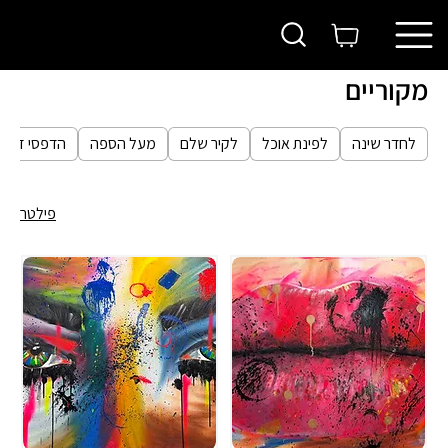
ראשי
מקוריים
ITAY
MAGEN
מקוריים
לחדר שינה
לפינת אוכל
לקיר שלם
מעל הספה
הדפסי זוגות
פילטר